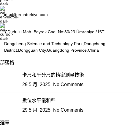
info@termaturkiye.com
Y.Dudullu Mah. Bayrak Cad. No:30/23 Ümraniye / İST.
Dongcheng Science and Technology Park,Dongcheng
District,Dongguan City,Guangdong Province,China
部落格
卡尺和千分尺的精密測量技術
29 5 月, 2025
No Comments
數位水平儀和秤
29 5 月, 2025
No Comments
選單