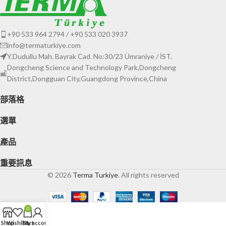
+90 533 964 2794 / +90 533 020 3937
info@termaturkiye.com
Y.Dudullu Mah. Bayrak Cad. No:30/23 Ümraniye / İST.
Dongcheng Science and Technology Park,Dongcheng
District,Dongguan City,Guangdong Province,China
部落格
選單
產品
重要訊息
© 2026
Terma Turkiye
. All rights reserved
0
Shop
Wishlist
Cart
My account