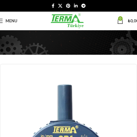
0
MENU
₺
0,0