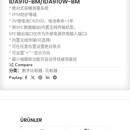
IDA910-BM/IDA910W-BM
* 绝对式容栅测量系统
* IP54防护等级
* 3V锂电池CR2032，电池寿命>1年
* 带SPC数据输出(内置无线传输机型，
SPC输出端口仅作为外部电源供电输入端口)
* 内置无线传输(可选择)
* 可在任意位置设置绝对原点
* 可设置“+”“-”显示方向
* 最小值跟踪功能可自动寻找被测直径
Compare
分类：
數字比較器
,
比較器
Paylaş:
ÜRÜNLER