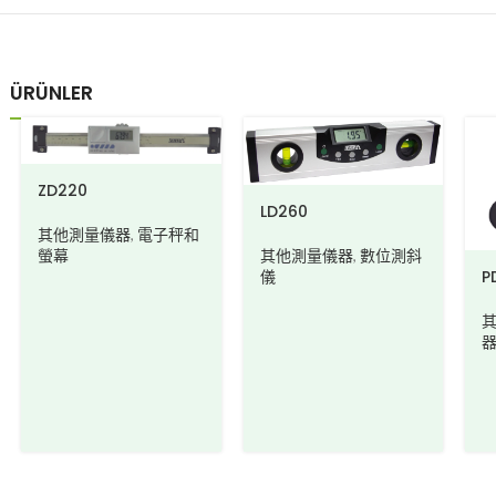
ÜRÜNLER
ZD220
LD260
其他測量儀器
,
電子秤和
其他測量儀器
,
數位測斜
螢幕
P
儀