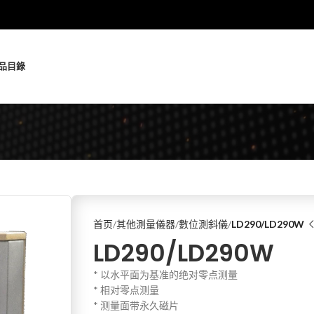
品
目錄
首页
其他測量儀器
數位測斜儀
LD290/LD290W
LD290/LD290W
* 以水平面为基准的绝对零点测量
* 相对零点测量
* 测量面带永久磁片