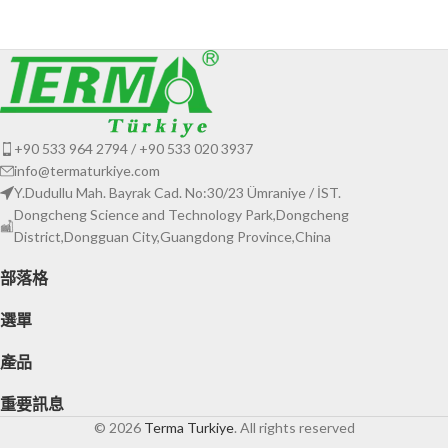
+90 533 964 2794 / +90 533 020 3937
info@termaturkiye.com
Y.Dudullu Mah. Bayrak Cad. No:30/23 Ümraniye / İST.
Dongcheng Science and Technology Park,Dongcheng
District,Dongguan City,Guangdong Province,China
部落格
選單
產品
重要訊息
© 2026
Terma Turkiye
. All rights reserved