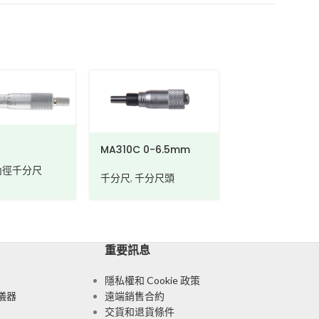
MA310 0-50m
千分尺
,
千分尺頭
MA310C 0-6.5mm
內徑千分尺
千分尺
,
千分尺頭
重要訊息
隱私權和 Cookie 政策
儀器
遠端銷售合約
交貨和退貨條件