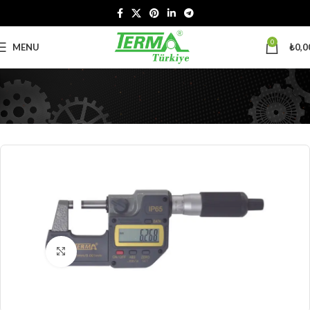
0
MENU
₺
0,0
Click to enlarge