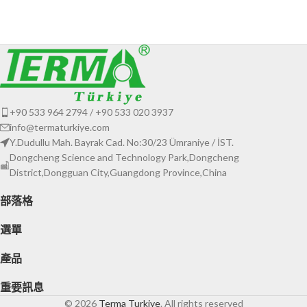
秤和螢幕
+90 533 964 2794 / +90 533 020 3937
info@termaturkiye.com
Y.Dudullu Mah. Bayrak Cad. No:30/23 Ümraniye / İST.
Dongcheng Science and Technology Park,Dongcheng
District,Dongguan City,Guangdong Province,China
部落格
選單
產品
重要訊息
© 2026
Terma Turkiye
. All rights reserved