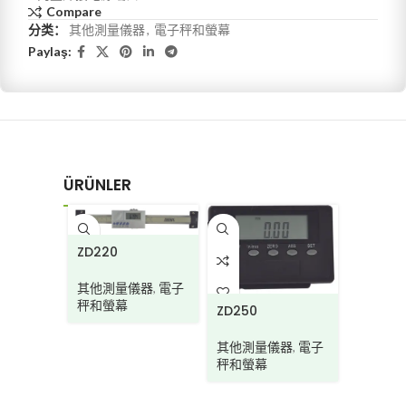
Compare
分类：
其他測量儀器
,
電子秤和螢幕
Paylaş:
ÜRÜNLER
PD21
PD270-D
其他
量儀器
,
電子
其他測量儀器
,
數位
量角
幕
ZD250A(铝)
量角器
Aluminium beam
其他測量儀器
,
電子