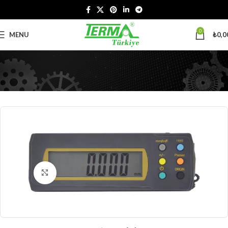
0
MENU
₺
0,0
Click to enlarge