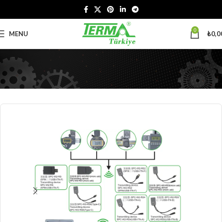
0
MENU
₺
0,0