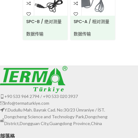
SPC-B / 绝对测量
SPC-A / 相对测量
数据线
数据线
数据传输
数据传输
有线数
数据传
+90 533 964 2794 / +90 533 020 3937
info@termaturkiye.com
Y.Dudullu Mah. Bayrak Cad. No:30/23 Ümraniye / İST.
Dongcheng Science and Technology Park,Dongcheng
District,Dongguan City,Guangdong Province,China
部落格