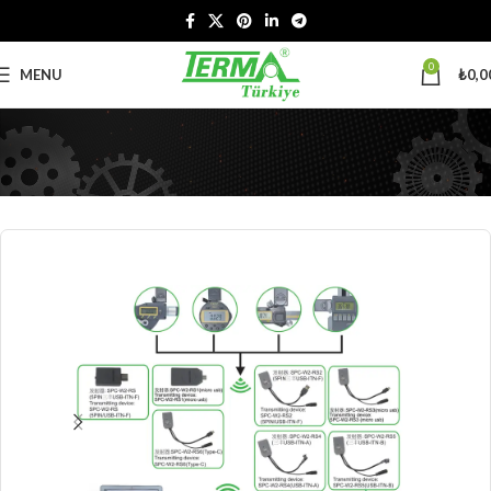
0
MENU
₺
0,0