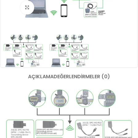
Büyütmek için tıklayın
AÇIKLAMA
DEĞERLENDIRMELER (0)