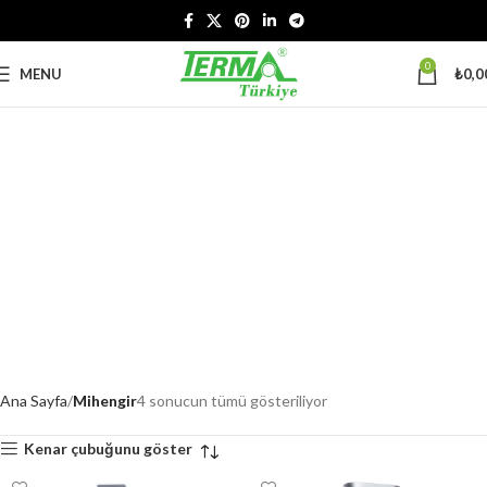
0
MENU
₺
0,0
Ana Sayfa
Mihengir
4 sonucun tümü gösteriliyor
Kenar çubuğunu göster