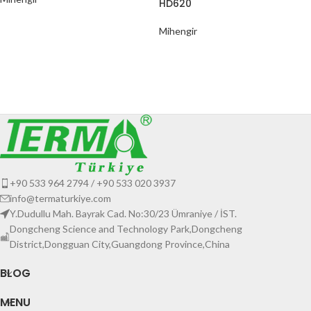
HD620
Mihengir
+90 533 964 2794 / +90 533 020 3937
info@termaturkiye.com
Y.Dudullu Mah. Bayrak Cad. No:30/23 Ümraniye / İST.
Dongcheng Science and Technology Park,Dongcheng
District,Dongguan City,Guangdong Province,China
BLOG
MENU