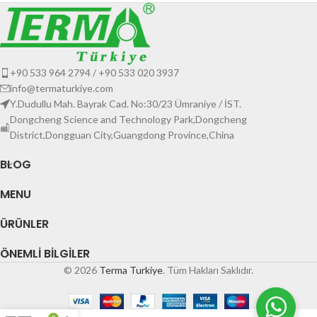
+90 533 964 2794 / +90 533 020 3937
info@termaturkiye.com
Y.Dudullu Mah. Bayrak Cad. No:30/23 Ümraniye / İST.
Dongcheng Science and Technology Park,Dongcheng
District,Dongguan City,Guangdong Province,China
BLOG
MENU
ÜRÜNLER
ÖNEMLI BILGILER
© 2026
Terma Turkiye
. Tüm Hakları Saklıdır.