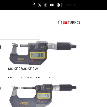
S.S.S
DESTEK
TÜRKÇE
MDE310/MDE310W
Mikrometre
,
Dijital Mikrometreler