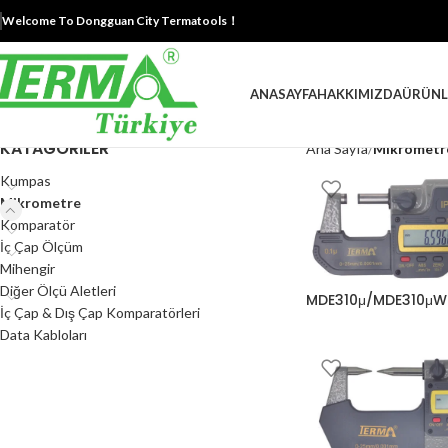
Welcome To Dongguan City Termatools！
ANASAYFA
HAKKIMIZDA
ÜRÜNL
KATAGORILER
Ana Sayfa
Mikrometr
Kumpas
Mikrometre
Komparatör
İç Çap Ölçüm
Mihengir
Diğer Ölçü Aletleri
MDE310μ/MDE310μW
İç Çap & Dış Çap Komparatörleri
Data Kabloları
Mikrometre
,
Dijital Mi