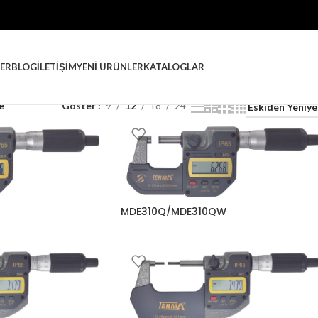
ER
BLOG
İLETIŞIM
YENI ÜRÜNLER
KATALOGLAR
e
Göster
9
12
18
24
MDE310Q/MDE310QW
Mikrometre
,
Dijital Mikrometreler
krometreler