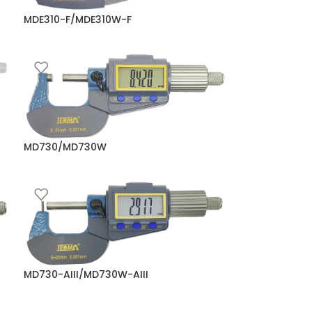
MDE310-F/MDE310W-F
Mikrometre
,
Dijital Mikrometreler
MD730/MD730W
Mikrometre
,
Dijital Mikrometreler
MD730-AIII/MD730W-AIII
Mikrometre
,
Dijital Mikrometreler