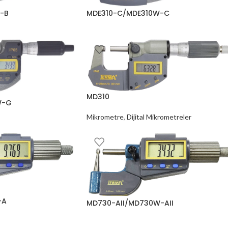
-B
MDE310-C/MDE310W-C
krometreler
Mikrometre
,
Dijital Mikrometreler
MD310
W-G
Mikrometre
,
Dijital Mikrometreler
krometreler
-A
MD730-AII/MD730W-AII
krometreler
Mikrometre
,
Dijital Mikrometreler