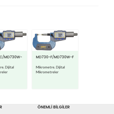
C/MD730W-
MD730-F/MD730W-F
Mikrometre
,
Dijital
re
,
Dijital
MD710DB
Mikrometreler
reler
Mikrometre
,
Dijit
Mikrometreler
R
ÖNEMLI BILGILER