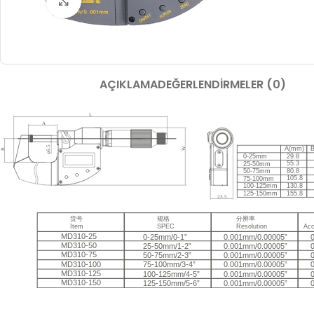
Büyütmek için tıklayın
AÇIKLAMA
DEĞERLENDIRMELER (0)