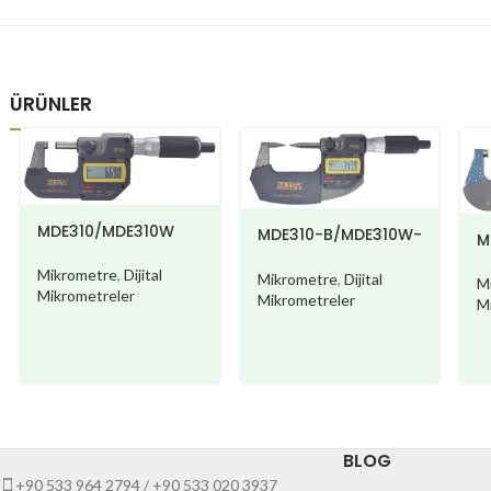
ÜRÜNLER
MDE310/MDE310W
MDE310-B/MDE310W-
M
B
Mikrometre
,
Dijital
Mikrometre
,
Dijital
M
Mikrometreler
Mikrometreler
M
BLOG
+90 533 964 2794 / +90 533 020 3937