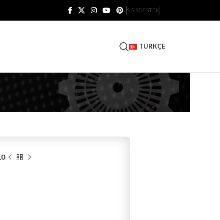
S.S.S
DESTEK
TÜRKÇE
10