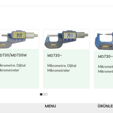
D730/MD730W
MD730-
MD730-
AIII/MD730W-AIII
C
ikrometre
,
Dijital
Mikrometre
,
Dijital
Mikromet
ikrometreler
Mikrometreler
Mikromet
MENU
ÜRÜNLE