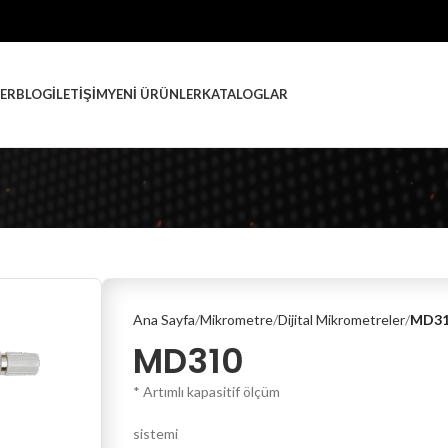
ER
BLOG
İLETIŞIM
YENI ÜRÜNLER
KATALOGLAR
Ana Sayfa
Mikrometre
Dijital Mikrometreler
MD3
MD310
* Artımlı kapasitif ölçüm
sistemi