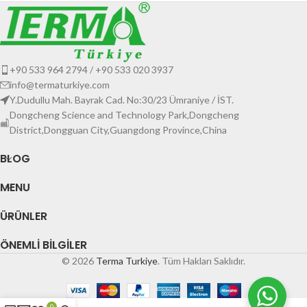
+90 533 964 2794 / +90 533 020 3937
info@termaturkiye.com
Y.Dudullu Mah. Bayrak Cad. No:30/23 Ümraniye / İST.
Dongcheng Science and Technology Park,Dongcheng
District,Dongguan City,Guangdong Province,China
BLOG
MENU
ÜRÜNLER
ÖNEMLI BILGILER
© 2026
Terma Turkiye
. Tüm Hakları Saklıdır.
0