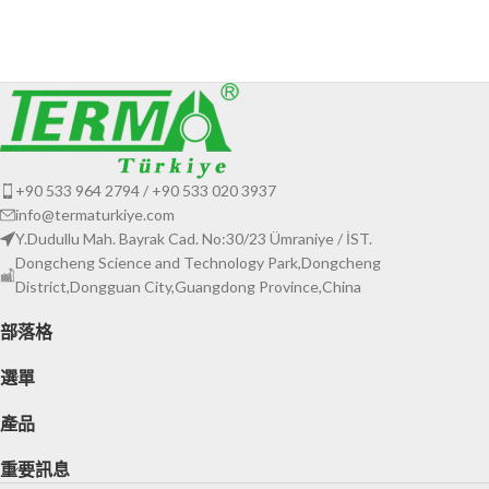
+90 533 964 2794 / +90 533 020 3937
info@termaturkiye.com
Y.Dudullu Mah. Bayrak Cad. No:30/23 Ümraniye / İST.
Dongcheng Science and Technology Park,Dongcheng
District,Dongguan City,Guangdong Province,China
部落格
選單
產品
重要訊息