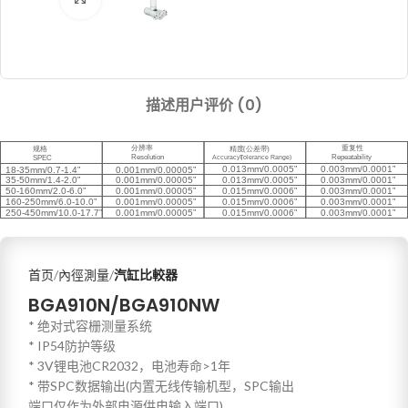
描述
用户评价 (0)
首页
內徑測量
汽缸比較器
BGA910N/BGA910NW
* 绝对式容栅测量系统
* IP54防护等级
* 3V锂电池CR2032，电池寿命>1年
* 带SPC数据输出(内置无线传输机型，SPC输出
端口仅作为外部电源供电输入端口)