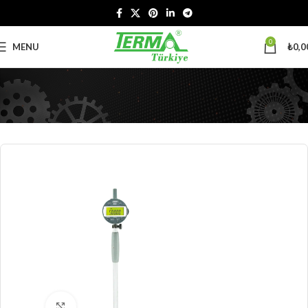
0
MENU
₺
0,0
Click to enlarge