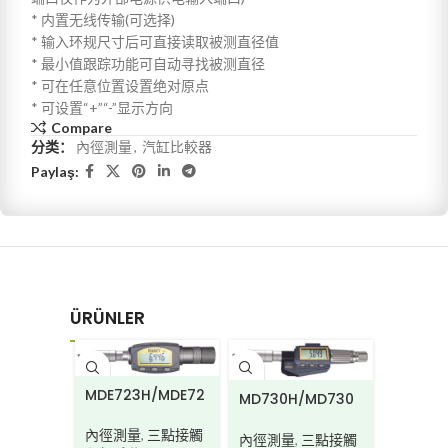
* 内置无线传输(可选择)
* 输入环规尺寸后可直接读取被测直径值
* 最小值跟踪功能可自动寻找被测直径
* 可在任意位置设置绝对原点
* 可设置“+”“-”显示方向
Compare
分类：
內徑測量
,
汽缸比較器
Paylaş:
ÜRÜNLER
MDE723H/MDE72
MD730H/MD730
MA250
3HW
HW
內徑測量
,
三點接觸
內徑測量
,
三點接觸
內徑測