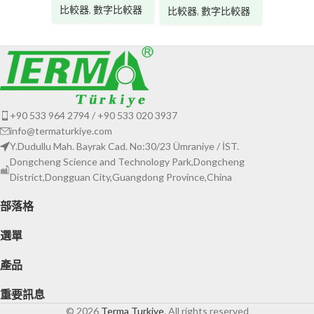
比較器
,
數字比較器
比較器
,
數字比較器
+90 533 964 2794 / +90 533 020 3937
info@termaturkiye.com
Y.Dudullu Mah. Bayrak Cad. No:30/23 Ümraniye / İST.
Dongcheng Science and Technology Park,Dongcheng
District,Dongguan City,Guangdong Province,China
部落格
選單
產品
重要訊息
© 2026
Terma Turkiye
. All rights reserved