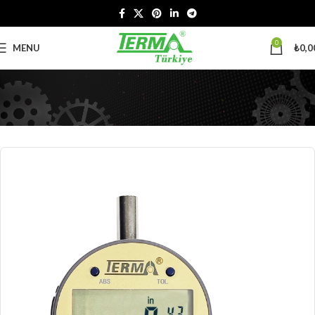
0
MENU
₺
0,0