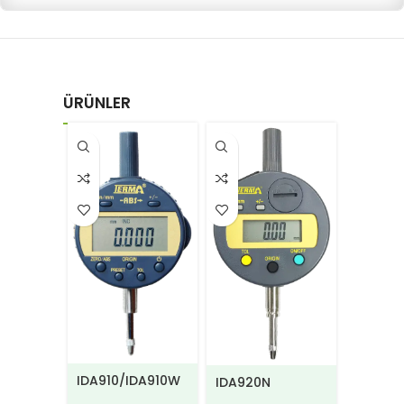
ÜRÜNLER
IDA950
比較器
,
IDA910/IDA910W
IDA920N