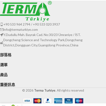
+90 533 964 2794 / +90 533 020 3937
info@termaturkiye.com
Y.Dudullu Mah. Bayrak Cad. No:30/23 Ümraniye / İST.
Dongcheng Science and Technology Park,Dongcheng
District,Dongguan City,Guangdong Province,China
部落格
選單
產品
重要訊息
© 2026
Terma Turkiye
. All rights reserved