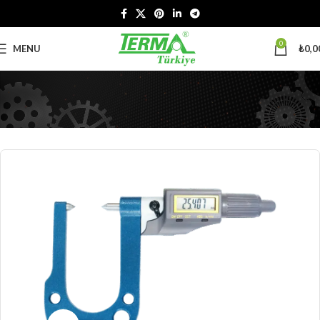
0
MENU
₺
0,0