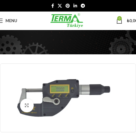
0
MENU
₺
0,0
Click to enlarge