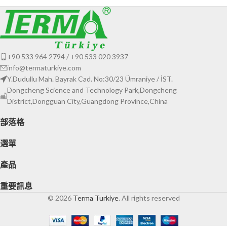
+90 533 964 2794 / +90 533 020 3937
info@termaturkiye.com
Y.Dudullu Mah. Bayrak Cad. No:30/23 Ümraniye / İST.
Dongcheng Science and Technology Park,Dongcheng
District,Dongguan City,Guangdong Province,China
部落格
選單
產品
重要訊息
© 2026
Terma Turkiye
. All rights reserved