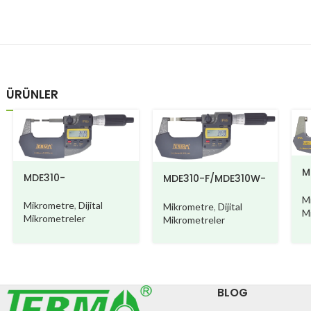
ÜRÜNLER
M
MDE310-
MDE310-F/MDE310W-
C/MDE310W-C
F
M
Mikrometre
,
Dijital
Mikrometre
,
Dijital
M
Mikrometreler
Mikrometreler
BLOG