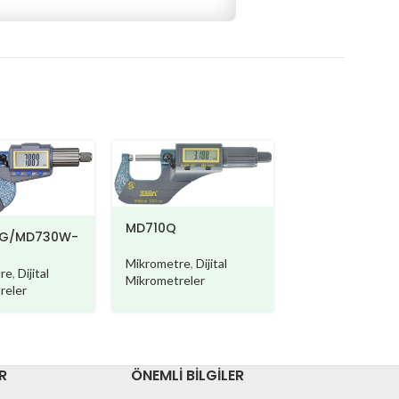
MD710Q
MD710-B
G/MD730W-
Mikrometre
,
Dijital
Mikrometre
,
Dijit
re
,
Dijital
Mikrometreler
Mikrometreler
reler
R
ÖNEMLI BILGILER