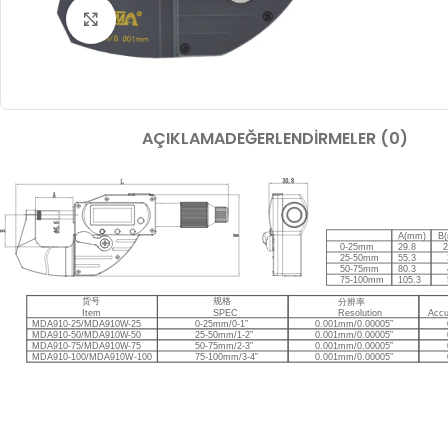
Büyütmek için tıklayın
AÇIKLAMA
DEĞERLENDIRMELER (0)