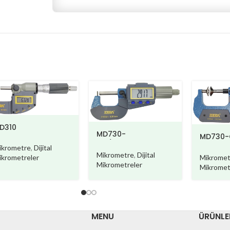
D310
MD730-
MD730-
AIII/MD730W-AIII
G
ikrometre
,
Dijital
Mikrometre
,
Dijital
ikrometreler
Mikromet
Mikrometreler
Mikromet
MENU
ÜRÜNLE