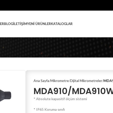
ER
BLOG
İLETIŞIM
YENI ÜRÜNLER
KATALOGLAR
Ana Sayfa
Mikrometre
Dijital Mikrometreler
MDA
MDA910/MDA910
* Absolute kapasitif ölçüm sistemi
* IP65 Koruma sınıfı