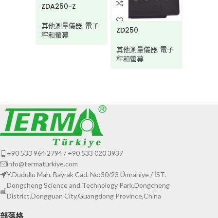
ZDA250-Z
其他測量儀器
,
電子
ZD250
秤和螢幕
其他測量儀器
,
電子
LD280/
秤和螢幕
其他測
測斜儀
+90 533 964 2794 / +90 533 020 3937
info@termaturkiye.com
Y.Dudullu Mah. Bayrak Cad. No:30/23 Ümraniye / İST.
Dongcheng Science and Technology Park,Dongcheng
District,Dongguan City,Guangdong Province,China
部落格