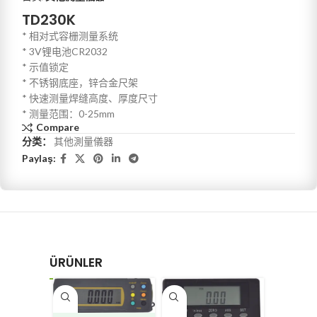
TD230K
* 相对式容栅测量系统
* 3V锂电池CR2032
* 示值锁定
* 不锈钢底座，锌合金尺架
* 快速测量焊缝高度、厚度尺寸
* 测量范围：0-25mm
Compare
分类：
其他測量儀器
Paylaş:
ÜRÜNLER