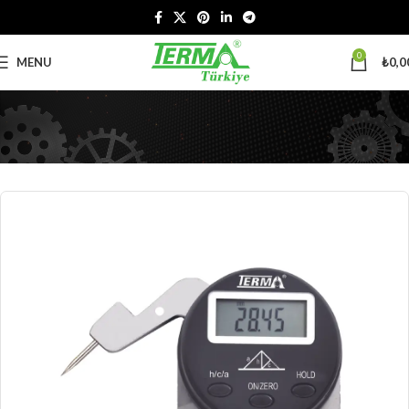
0
MENU
₺
0,0