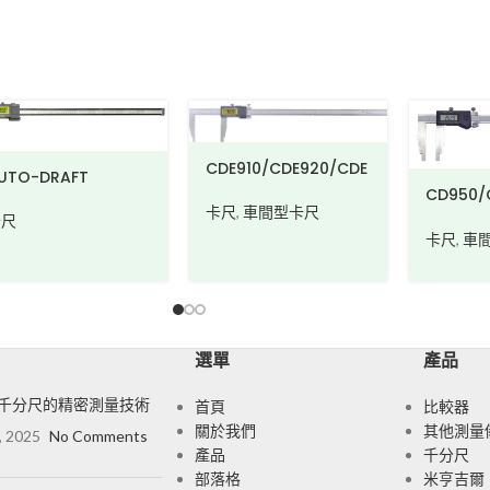
CDE910/CDE920/CDE
920W/CDE930/CDE9
CD950/CD960/CD97
30W
卡尺
,
車間型卡尺
0
卡尺
,
車間型卡尺
選單
產品
千分尺的精密測量技術
首頁
比較器
關於我們
其他測量
, 2025
No Comments
產品
千分尺
部落格
米亨吉爾