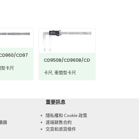
CA910A
CD950B/CD960B/CD
970B
卡尺
,
車間型卡尺
卡尺
,
車間型卡尺
重要訊息
隱私權和 Cookie 政策
儀器
遠端銷售合約
交貨和退貨條件