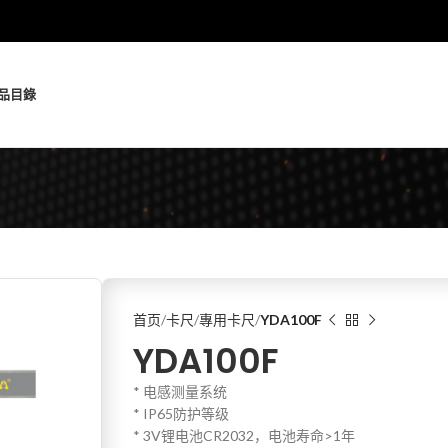
品
目錄
首页
卡尺
專用卡尺
YDA100F
YDA100F
* 电感测量系统
* IP65防护等级
* 3V锂电池CR2032，电池寿命>1年