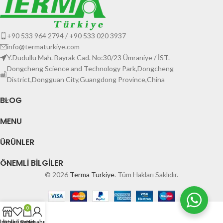
+90 533 964 2794 / +90 533 020 3937
info@termaturkiye.com
Y.Dudullu Mah. Bayrak Cad. No:30/23 Ümraniye / İST.
Dongcheng Science and Technology Park,Dongcheng
District,Dongguan City,Guangdong Province,China
BLOG
MENU
ÜRÜNLER
ÖNEMLI BILGILER
© 2026
Terma Turkiye
. Tüm Hakları Saklıdır.
0
Ürünler
İstek listesi
Sepet
Hesabım