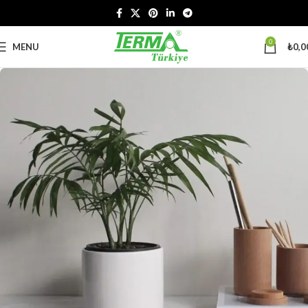
0
MENU
₺
0,0