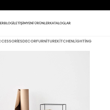
ER
BLOG
İLETIŞIM
YENI ÜRÜNLER
KATALOGLAR
CCESSORIES
DECOR
FURNITURE
KITCHEN
LIGHTING