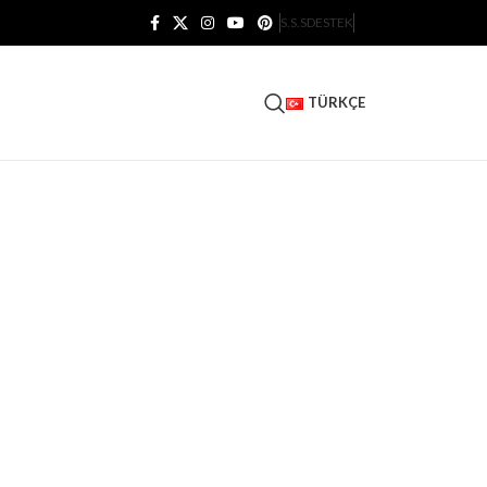
S.S.S
DESTEK
TÜRKÇE