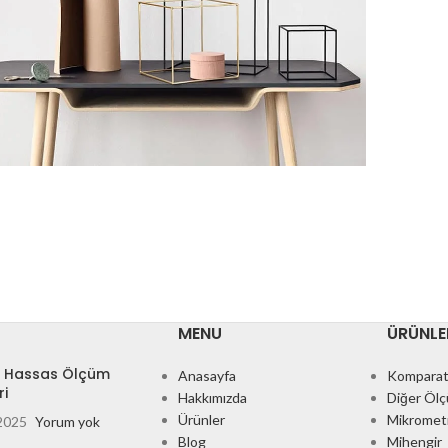
eo uteu ullamcorper
Kitchen
MENU
ÜRÜNLE
 Hassas Ölçüm
Anasayfa
Komparat
ri
Hakkımızda
Diğer Ölçü
Ürünler
Mikromet
 2025
Yorum yok
Blog
Mihengir