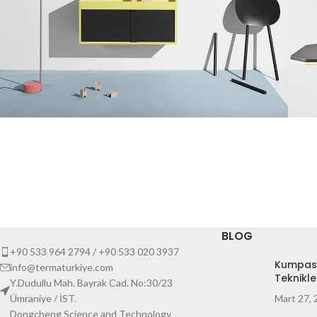
Suspendisse quam at vestibulum
L
Kitchen
BLOG
+90 533 964 2794 / +90 533 020 3937
Kumpas
info@termaturkiye.com
Teknikle
Y.Dudullu Mah. Bayrak Cad. No:30/23
Ümraniye / İST.
Mart 27,
Dongcheng Science and Technology