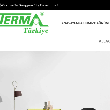
Welcome To Dongguan City Termatools！
ANASAYFA
HAKKIMIZDA
ÜRÜNL
ALL
A