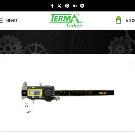
0
MENU
₺
0,0
Büyütmek için tıklayın