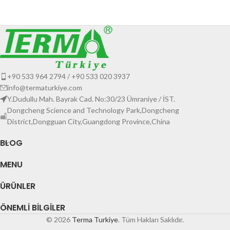
+90 533 964 2794 / +90 533 020 3937
info@termaturkiye.com
Y.Dudullu Mah. Bayrak Cad. No:30/23 Ümraniye / İST.
Dongcheng Science and Technology Park,Dongcheng
District,Dongguan City,Guangdong Province,China
BLOG
MENU
ÜRÜNLER
ÖNEMLI BILGILER
© 2026
Terma Turkiye
. Tüm Hakları Saklıdır.