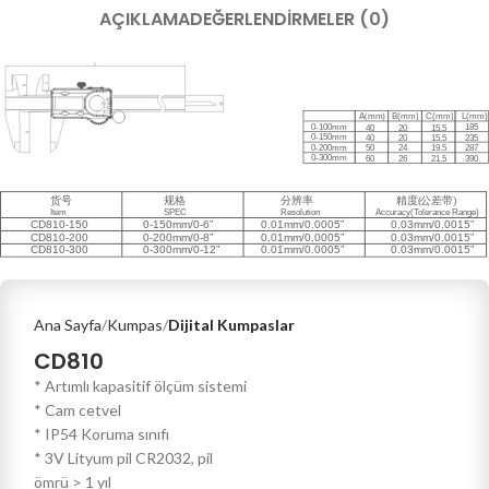
AÇIKLAMA
DEĞERLENDIRMELER (0)
Ana Sayfa
Kumpas
Dijital Kumpaslar
CD810
* Artımlı kapasitif ölçüm sistemi
* Cam cetvel
* IP54 Koruma sınıfı
* 3V Lityum pil CR2032, pil
ömrü > 1 yıl