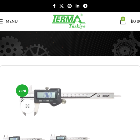
0
MENU
₺
0,0
YENI
Büyütmek için tıklayın