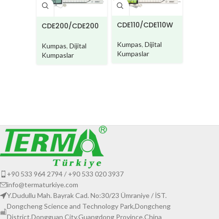
CDE110/CDE110W
CDE100
CDE200/CDE200
W
Kumpas
,
Dijital
Kumpas
Kumpas
,
Dijital
Kumpaslar
Kumpasl
Kumpaslar
+90 533 964 2794 / +90 533 020 3937
info@termaturkiye.com
Y.Dudullu Mah. Bayrak Cad. No:30/23 Ümraniye / İST.
Dongcheng Science and Technology Park,Dongcheng
District,Dongguan City,Guangdong Province,China