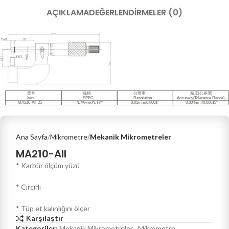
AÇIKLAMA
DEĞERLENDIRMELER (0)
Ana Sayfa
Mikrometre
Mekanik Mikrometreler
MA210-AII
* Karbür ölçüm yüzü
* Cırcırlı
* Tüp et kalınlığını ölçer
Karşılaştır
Kategoriler:
Mekanik Mikrometreler
,
Mikrometre