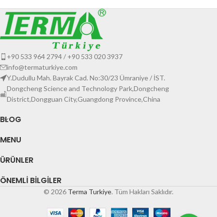
+90 533 964 2794 / +90 533 020 3937
info@termaturkiye.com
Y.Dudullu Mah. Bayrak Cad. No:30/23 Ümraniye / İST.
Dongcheng Science and Technology Park,Dongcheng
District,Dongguan City,Guangdong Province,China
BLOG
MENU
ÜRÜNLER
ÖNEMLI BILGILER
© 2026
Terma Turkiye
. Tüm Hakları Saklıdır.