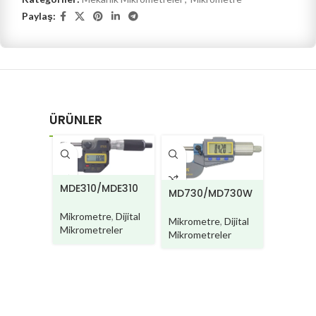
Paylaş:
ÜRÜNLER
MDE310/MDE310
MD730/MD730W
MD730
W
G/MD7
Mikrometre
,
Dijital
Mikrometre
,
Dijital
Mikrome
Mikrometreler
Mikrometreler
Mikromet