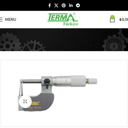
0
MENU
₺
0,0
Büyütmek için tıklayın