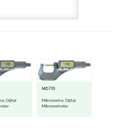
MD710
MD710-B
re
,
Dijital
Mikrometre
,
Dijital
Mikrometre
,
Dijit
reler
Mikrometreler
Mikrometreler