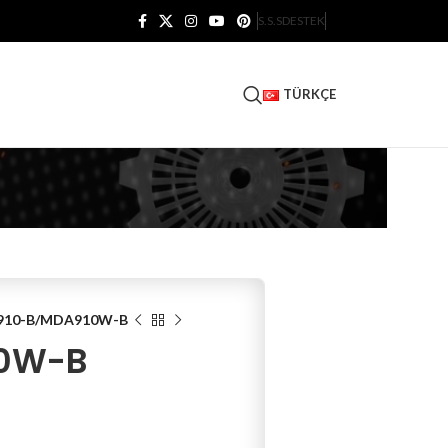
S.S.S
DESTEK
TÜRKÇE
10-B/MDA910W-B
0W-B