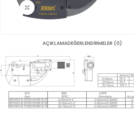
Büyütmek için tıklayın
AÇIKLAMA
DEĞERLENDIRMELER (0)