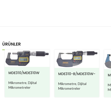
ÜRÜNLER
MDE310/MDE310W
MDE310-B/MDE310W-
M
B
D
Mikrometre
,
Dijital
Mikrometre
,
Dijital
M
Mikrometreler
Mikrometreler
M