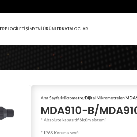
ER
BLOG
İLETIŞIM
YENI ÜRÜNLER
KATALOGLAR
Ana Sayfa
Mikrometre
Dijital Mikrometreler
MDA9
MDA910-B/MDA91
* Absolute kapasitif ölçüm sistemi
* IP65 Koruma sınıfı