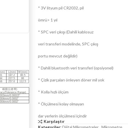
* 3V lityum pil CR2032, pil
ömrü> 1 yıl
* SPC veri çıkışı (Dahili kablosuz
veri transferi modelinde, SPC çıkış
portu mevcut değildir)
* Dahili bluetooth veri transferi (opsiyonel)
* Çizik parçaları önleyen döner mil yok
* Kolla hızlı ölçüm
* Ölçülmesi kolay olmayan
dar yerlerin ölçülmesi içindir
Karşılaştır
Kategoriler:
Dijital Mikrometreler
,
Mikrometre