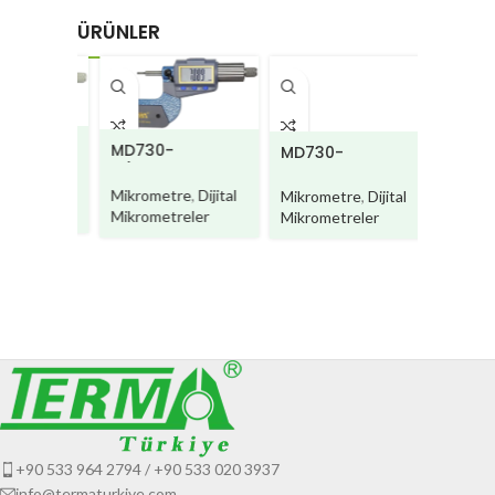
ÜRÜNLER
MD730W
MD730-
MD730-
C/MD730W-C
G/MD730W-G
e
,
Dijital
Mikrometre
,
Dijital
Mikrometre
,
Dijital
ler
Mikrometreler
Mikrometreler
MD730
0WDD
Mikrome
Mikromet
+90 533 964 2794 / +90 533 020 3937
info@termaturkiye.com