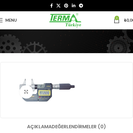
0
MENU
₺
0,0
Büyütmek için tıklayın
AÇIKLAMA
DEĞERLENDIRMELER (0)