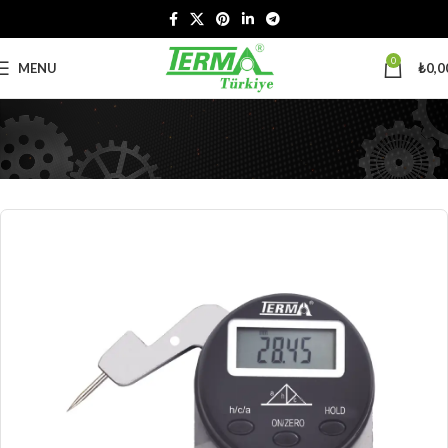
0
MENU
₺
0,0