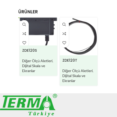
ÜRÜNLER
ZD220
Diğer Ölç
Dijital Sk
ZDE120S
Ekranlar
ZDE120T
Diğer Ölçü Aletleri
,
Dijital Skala ve
Diğer Ölçü Aletleri
,
Ekranlar
Dijital Skala ve
Ekranlar