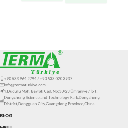
IDA950
Kompara
Kompara
+90 533 964 2794 / +90 533 020 3937
info@termaturkiye.com
Y.Dudullu Mah. Bayrak Cad. No:30/23 Ümraniye / İST.
Dongcheng Science and Technology Park,Dongcheng
District,Dongguan City,Guangdong Province,China
BLOG
MENU