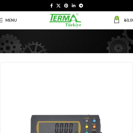
0
MENU
₺
0,0