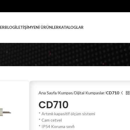
ER
BLOG
İLETIŞIM
YENI ÜRÜNLER
KATALOGLAR
Ana Sayfa
Kumpas
Dijital Kumpaslar
CD710
CD710
* Artımlı kapasitif ölçüm sistemi
* Cam cetvel
* IP54 Koruma sınıfı