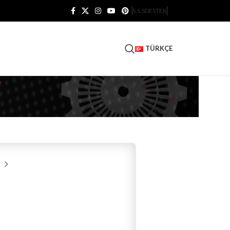
S.S.S
DESTEK
TÜRKÇE