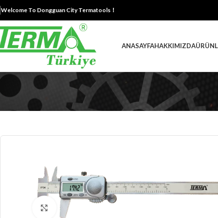
Welcome To Dongguan City Termatools！
ANASAYFA
HAKKIMIZDA
ÜRÜNL
Büyütmek için tıklayın