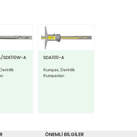
A/SDE110W-A
SDA100-A
SDA100-B
Derinlik
Kumpas
,
Derinlik
Kumpas
,
Derinlik
rı
Kumpasları
Kumpasları
R
ÖNEMLI BILGILER