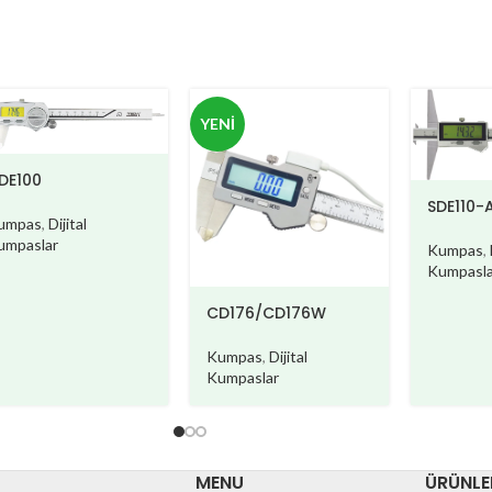
YENI
DE100
SDE110-
umpas
,
Dijital
umpaslar
Kumpas
,
Kumpasla
CD176/CD176W
Kumpas
,
Dijital
Kumpaslar
MENU
ÜRÜNLE