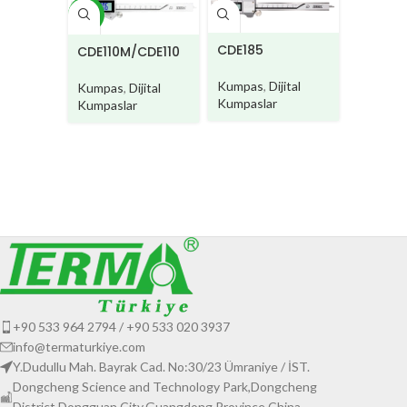
YENI
CDE185
CDE110M/CDE110
MW
Kumpas
,
Dijital
Kumpas
,
Dijital
Kumpaslar
Kumpaslar
CD200
Kumpas
Kumpasl
+90 533 964 2794 / +90 533 020 3937
info@termaturkiye.com
Y.Dudullu Mah. Bayrak Cad. No:30/23 Ümraniye / İST.
Dongcheng Science and Technology Park,Dongcheng
District,Dongguan City,Guangdong Province,China