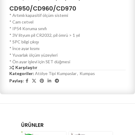
CD950/CD960/CD970
* Artımlı kapasitif ölçüm sistemi
* Cam cetvel
* IP54 Koruma sınıfı
* 3V lityum pil CR2032, pil ömrü > 1 yıl
* SPC bilgi çıkışı
* İnce ayar kısmı
* Yuvarlak ölçüm yüzeyleri
* Ön ayar işlevi için SET düğmesi
Karşılaştır
Kategoriler:
Atölye Tipi Kumpaslar
,
Kumpas
Paylaş:
ÜRÜNLER