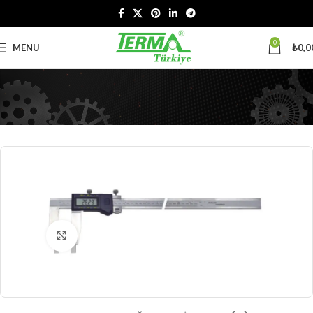
0
MENU
₺
0,0
Büyütmek için tıklayın