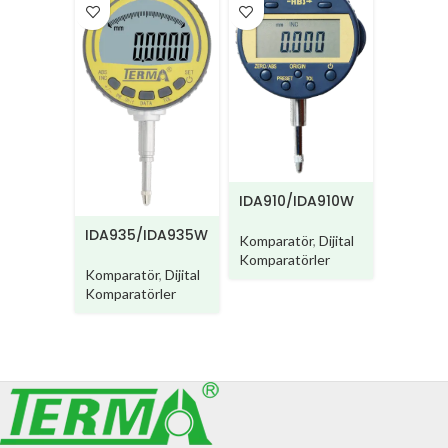
IDA910-
IDA910/IDA910W
BM/IDA
IDA935/IDA935W
Kompara
Komparatör
,
Dijital
Kompara
Komparatörler
Komparatör
,
Dijital
Komparatörler