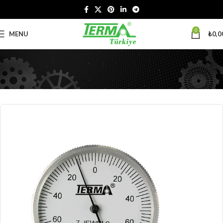
0
MENU
₺
0,0