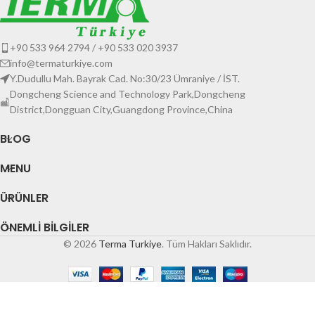
+90 533 964 2794 / +90 533 020 3937
info@termaturkiye.com
Y.Dudullu Mah. Bayrak Cad. No:30/23 Ümraniye / İST.
Dongcheng Science and Technology Park,Dongcheng
District,Dongguan City,Guangdong Province,China
BLOG
MENU
ÜRÜNLER
ÖNEMLI BILGILER
© 2026
Terma Turkiye
. Tüm Hakları Saklıdır.