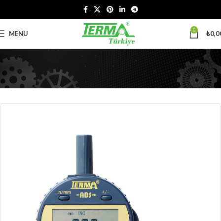
0
MENU
₺
0,0