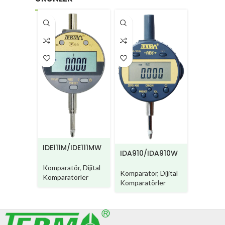
IDE111M/IDE111MW
IDA910/IDA910W
IDA920
Komparatör
,
Dijital
Komparatör
,
Dijital
Kompara
Komparatörler
Komparatörler
Kompara