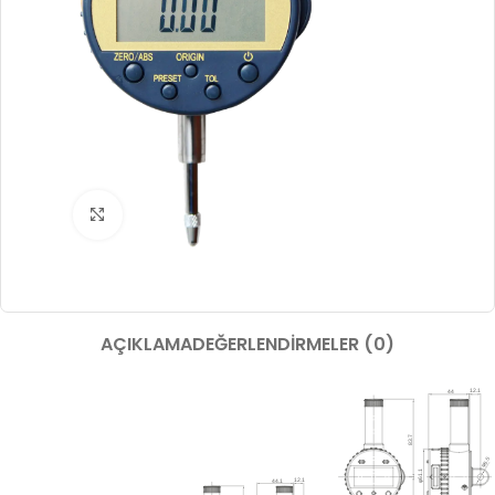
Büyütmek için tıklayın
AÇIKLAMA
DEĞERLENDIRMELER (0)