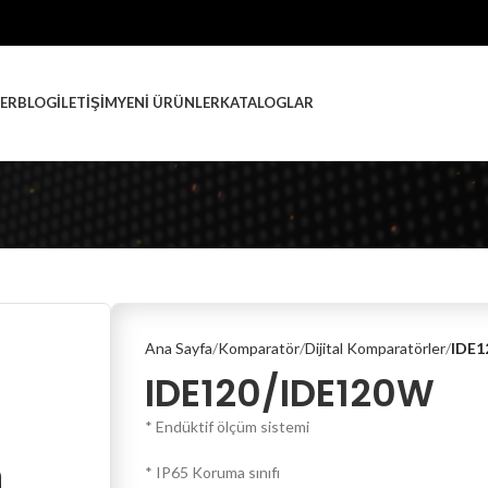
ER
BLOG
İLETIŞIM
YENI ÜRÜNLER
KATALOGLAR
Ana Sayfa
Komparatör
Dijital Komparatörler
IDE1
IDE120/IDE120W
* Endüktif ölçüm sistemi
* IP65 Koruma sınıfı