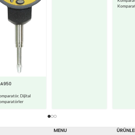
Komparat
Komparat
DA950
omparatör
,
Dijital
omparatörler
MENU
ÜRÜNLE