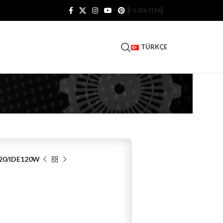
S.S.S
DESTEK
TÜRKÇE
20/IDE120W