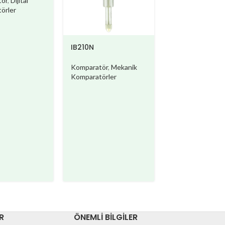
ör
,
Dijital
örler
IB210N
Komparatör
,
Mekanik
Komparatörler
IB220N
Komparatör
,
Mek
Komparatörler
R
ÖNEMLI BILGILER