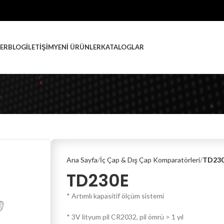
ER
BLOG
İLETIŞIM
YENI ÜRÜNLER
KATALOGLAR
Ana Sayfa
İç Çap & Dış Çap Komparatörleri
TD23
TD230E
* Artımlı kapasitif ölçüm sistemi
* 3V lityum pil CR2032, pil ömrü > 1 yıl