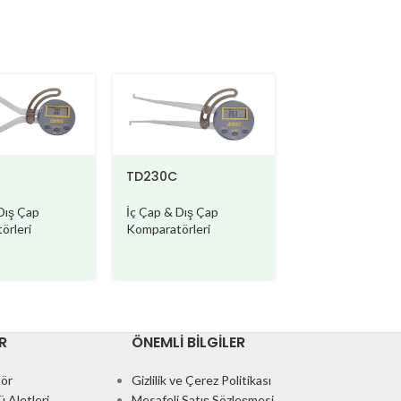
TD230F
TD230C
İç Çap & Dış Çap
İç Çap & Dış Çap
Dış Çap
Komparatörleri
Komparatörleri
örleri
R
ÖNEMLI BILGILER
ör
Gizlilik ve Çerez Politikası
 Aletleri
Mesafeli Satış Sözleşmesi