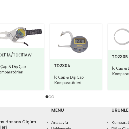
DE111A/TDE111AW
TD230B
TD230A
ç Çap & Dış Çap
İç Çap & 
omparatörleri
Komparat
İç Çap & Dış Çap
Komparatörleri
MENU
ÜRÜNLE
s Hassas Ölçüm
Anasayfa
Komparat
leri
Hakkımızda
Diğer Ölçü