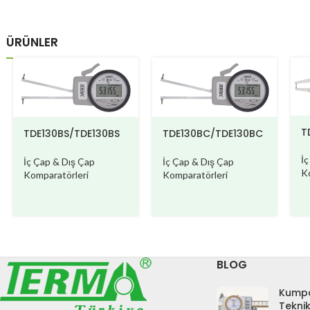
ÜRÜNLER
T
TDE130BS/TDE130BS
TDE130BC/TDE130BC
W
W
İ
İç Çap & Dış Çap
İç Çap & Dış Çap
K
Komparatörleri
Komparatörleri
BLOG
Kumpa
Teknik