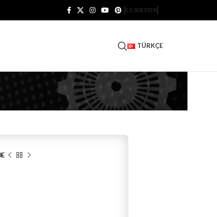
S.S.S
DESTEK
TÜRKÇE
0E