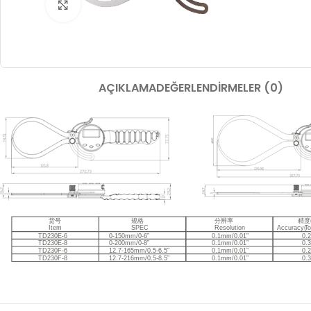
Büyütmek için tıklayın
AÇIKLAMA
DEĞERLENDIRMELER (0)