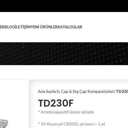
ER
BLOG
İLETIŞIM
YENI ÜRÜNLER
KATALOGLAR
Ana Sayfa
İç Çap & Dış Çap Komparatörleri
TD23
TD230F
* Artımlı kapasitif ölçüm sistemi
* 3V lityum pil CR2032, pil ömrü > 1 yıl