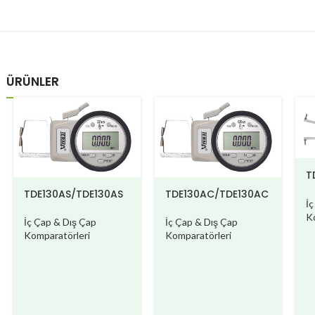
ÜRÜNLER
T
TDE130AS/TDE130AS
TDE130AC/TDE130AC
İ
W
W
K
İç Çap & Dış Çap
İç Çap & Dış Çap
Komparatörleri
Komparatörleri