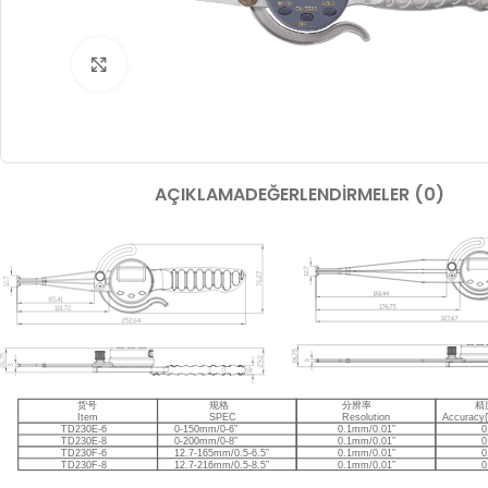
Büyütmek için tıklayın
AÇIKLAMA
DEĞERLENDIRMELER (0)