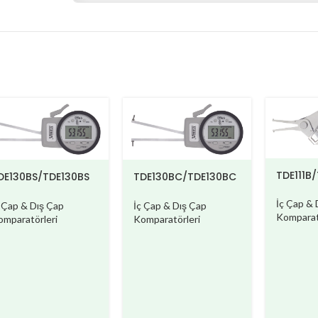
TDE111B
DE130BS/TDE130BS
TDE130BC/TDE130BC
W
W
İç Çap & 
ç Çap & Dış Çap
İç Çap & Dış Çap
Komparat
omparatörleri
Komparatörleri