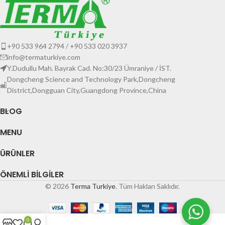
+90 533 964 2794 / +90 533 020 3937
info@termaturkiye.com
Y.Dudullu Mah. Bayrak Cad. No:30/23 Ümraniye / İST.
Dongcheng Science and Technology Park,Dongcheng
District,Dongguan City,Guangdong Province,China
BLOG
MENU
ÜRÜNLER
ÖNEMLI BILGILER
© 2026
Terma Turkiye
. Tüm Hakları Saklıdır.
0