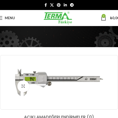
0
MENU
₺
0,0
Büyütmek için tıklayın
AÇIKLAMA
DEĞERLENDIRMELER (0)